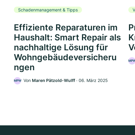
Schadenmanagement & Tipps
V
Effiziente Reparaturen im
P
Haushalt: Smart Repair als
K
nachhaltige Lösung für
V
Wohngebäudeversicheru
MP
ngen
5
Von
Maren Pätzold-Wulff
‧
06. März 2025
MPW