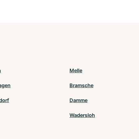
n
Melle
agen
Bramsche
dorf
Damme
Wadersloh