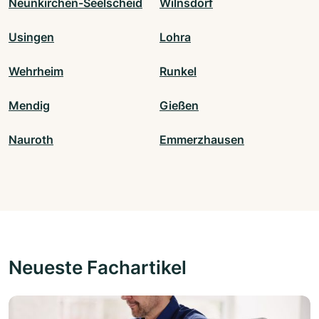
Neunkirchen-Seelscheid
Wilnsdorf
Usingen
Lohra
Wehrheim
Runkel
Mendig
Gießen
Nauroth
Emmerzhausen
Neueste Fachartikel