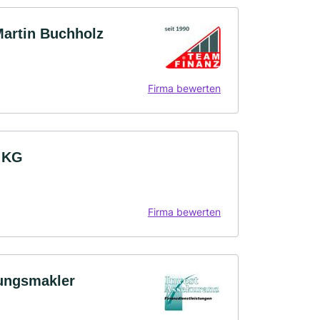
artin Buchholz
Firma bewerten
 KG
Firma bewerten
rungsmakler