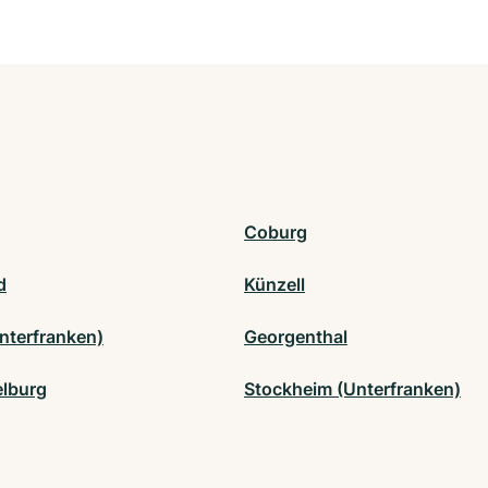
Coburg
d
Künzell
Unterfranken)
Georgenthal
lburg
Stockheim (Unterfranken)