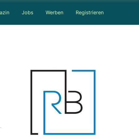
azin
Jobs
Werben
Registrieren