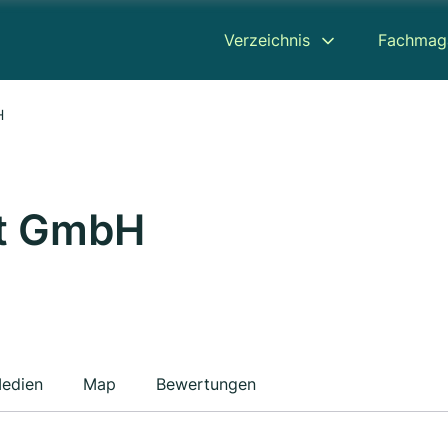
Verzeichnis
Fachmag
H
st GmbH
edien
Map
Bewertungen