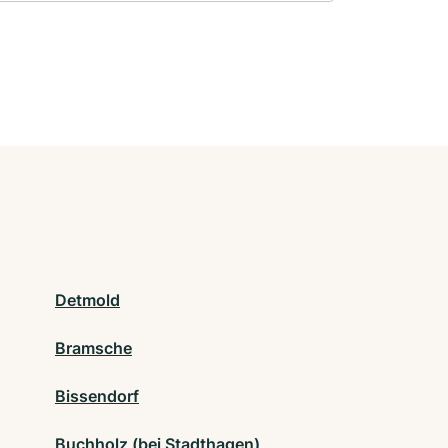
Detmold
Bramsche
Bissendorf
Buchholz (bei Stadthagen)