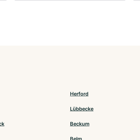
Herford
Lübbecke
ck
Beckum
Belm