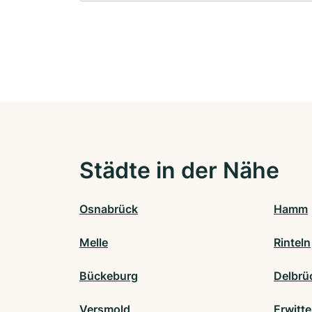
Städte in der Nähe
Osnabrück
Hamm
Melle
Rinteln
Bückeburg
Delbrü
Versmold
Erwitte