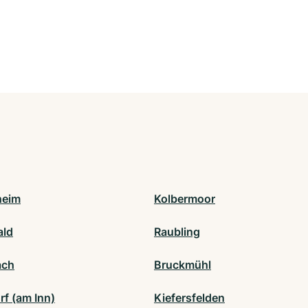
heim
Kolbermoor
ald
Raubling
ach
Bruckmühl
rf (am Inn)
Kiefersfelden