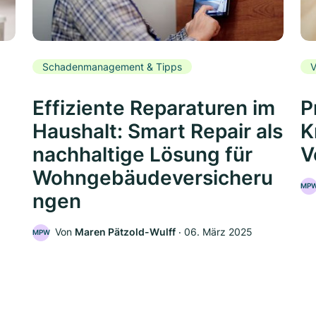
Schadenmanagement & Tipps
V
Effiziente Reparaturen im
P
Haushalt: Smart Repair als
K
nachhaltige Lösung für
V
Wohngebäudeversicheru
MP
ngen
5
Von
Maren Pätzold-Wulff
‧
06. März 2025
MPW