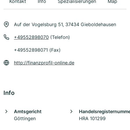
Kontakt
Info
Spezialisierungen
Map
Auf der Vogelsburg 51, 37434 Gieboldehausen
+49552898070
(Telefon)
+49552898071 (Fax)
http://finanzprofil-online.de
Info
Amtsgericht
Handelsregisternumm
Göttingen
HRA 101299