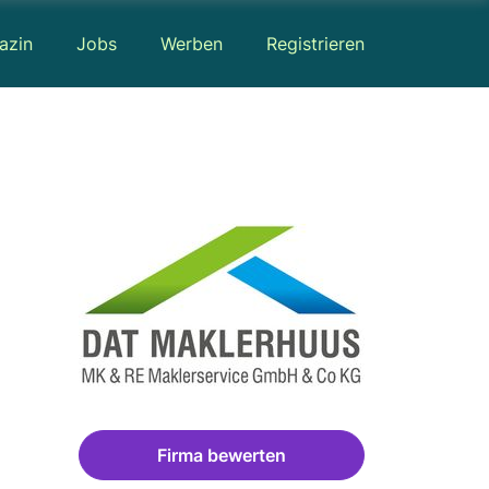
azin
Jobs
Werben
Registrieren
Firma bewerten