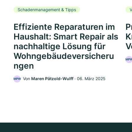
Schadenmanagement & Tipps
V
Effiziente Reparaturen im
P
Haushalt: Smart Repair als
K
nachhaltige Lösung für
V
Wohngebäudeversicheru
MP
ngen
5
Von
Maren Pätzold-Wulff
‧
06. März 2025
MPW