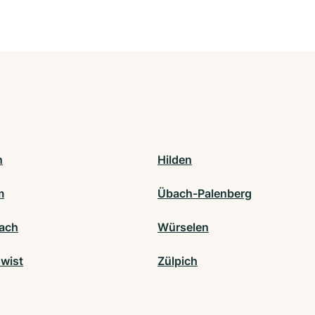
n
Hilden
m
Übach-Palenberg
ach
Würselen
swist
Zülpich