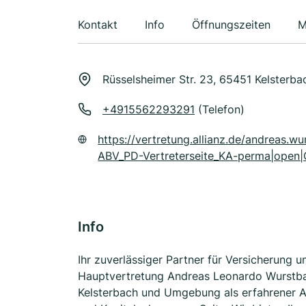
Kontakt
Info
Öffnungszeiten
M
Rüsselsheimer Str. 23, 65451 Kelsterba
+4915562293291
(Telefon)
https://vertretung.allianz.de/andrea
ABV_PD-Vertreterseite_KA-perma|open|
Info
Ihr zuverlässiger Partner für Versicherung 
Hauptvertretung Andreas Leonardo Wurstbau
Kelsterbach und Umgebung als erfahrener An