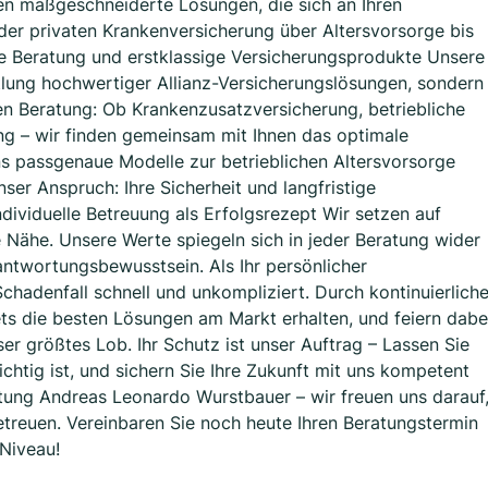
nen maßgeschneiderte Lösungen, die sich an Ihren
 der privaten Krankenversicherung über Altersvorsorge bis
e Beratung und erstklassige Versicherungsprodukte Unsere
ttlung hochwertiger Allianz-Versicherungslösungen, sondern
en Beratung: Ob Krankenzusatzversicherung, betriebliche
ng – wir finden gemeinsam mit Ihnen das optimale
s passgenaue Modelle zur betrieblichen Altersvorsorge
ser Anspruch: Ihre Sicherheit und langfristige
ndividuelle Betreuung als Erfolgsrezept Wir setzen auf
e Nähe. Unsere Werte spiegeln sich in jeder Beratung wider
antwortungsbewusstsein. Als Ihr persönlicher
chadenfall schnell und unkompliziert. Durch kontinuierlich
tets die besten Lösungen am Markt erhalten, und feiern dabe
er größtes Lob. Ihr Schutz ist unser Auftrag – Lassen Sie
chtig ist, und sichern Sie Ihre Zukunft mit uns kompetent
etung Andreas Leonardo Wurstbauer – wir freuen uns darauf
betreuen. Vereinbaren Sie noch heute Ihren Beratungstermin
Niveau!