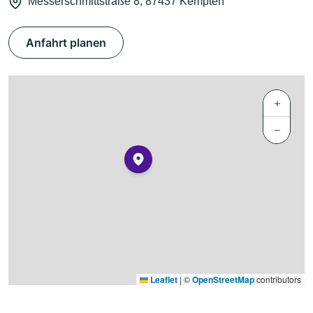
Messerschmittstraße 8, 87437 Kempten
Anfahrt planen
+
−
Leaflet
|
©
OpenStreetMap
contributors