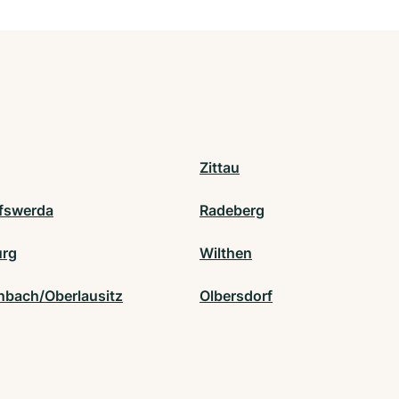
Zittau
fswerda
Radeberg
urg
Wilthen
nbach/Oberlausitz
Olbersdorf