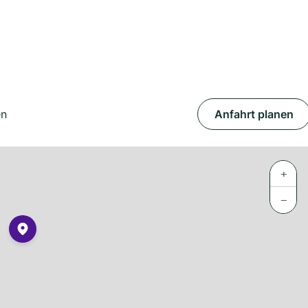
en
Anfahrt planen
+
−