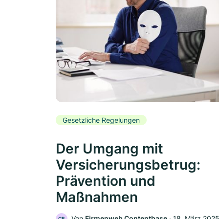
Gesetzliche Regelungen
Der Umgang mit
Versicherungsbetrug:
Prävention und
Maßnahmen
Von
Firmenweb Contentbase
‧
18. März 202
CB