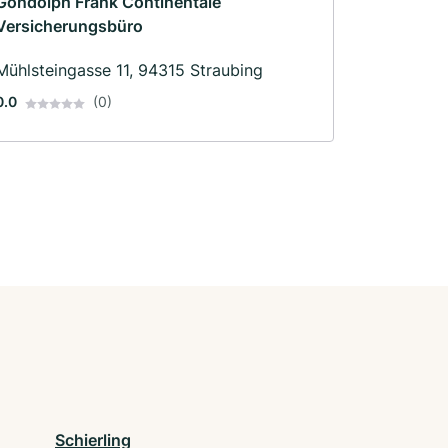
Gondolph Frank Continentale
Versicherungsbüro
Mühlsteingasse 11, 94315 Straubing
0.0
(0)
Schierling