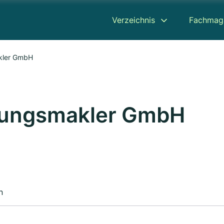
Verzeichnis
Fachmag
akler GmbH
erungsmakler GmbH
n