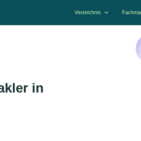
Verzeichnis
Fachma
kler in