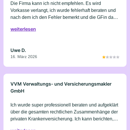
Die Firma kann ich nicht empfehlen. Es wird
Vorkasse verlangt, ich wurde fehlerhaft beraten und
nach dem ich den Fehler bemerkt und die GFin damit
konfrontiert habe, wurde erst vertröstet und es wurde
weiterlesen
noch herum gedoktert, bevor niemand mehr
erreichbar war.
Uwe D.
16. März 2026
VVM Verwaltungs- und Versicherungsmakler
GmbH
Ich wurde super professionell beraten und aufgeklärt
über die gesamten rechtlichen Zusammenhänge der
privaten Krankenversicherung. Ich kann berichten,
das meine Umstellung in einen offenen Tarif erfolgt