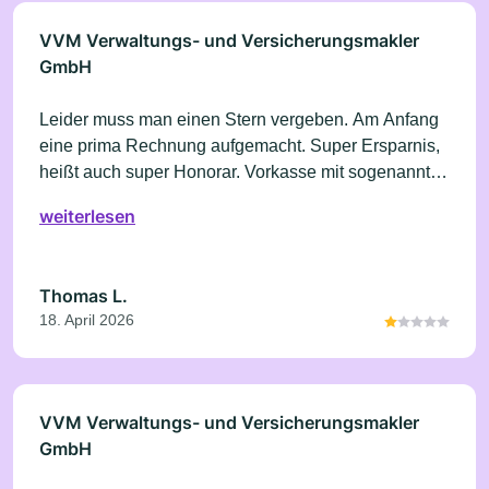
VVM Verwaltungs- und Versicherungsmakler
GmbH
Leider muss man einen Stern vergeben. Am Anfang
eine prima Rechnung aufgemacht. Super Ersparnis,
heißt auch super Honorar. Vorkasse mit sogenannter
Sicherheitsgarantie. Dann kam kein Angebot der
weiterlesen
Krankenkasse auch nur annähernd an die Rechnung
der VVM ran. Es wurde auch nur noch rumprobiert.
Das Ganze läuft jetzt seid Juli 2025. Wenn man dann
Thomas L.
das Ganze beenden will, mit Hinweis auf
18. April 2026
Rückzahlung, ist Funkstille. Jetzt freut sich ein
Anwalt.
VVM Verwaltungs- und Versicherungsmakler
GmbH