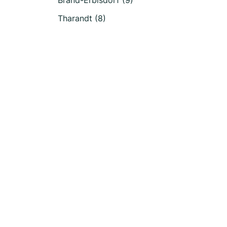
Brand-Erbisdorf (9)
Tharandt (8)