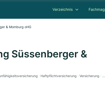
Verzeichnis
Fachmag
rger & Momburg oHG
ng Süssenberger &
Lebensversicherung · Rentenversicherung · Berufsunfähigkeitsversicherung · Haftpflichtversicherung · Versicherung · Hausratversicherung · Baufinanzierung · Geldanlage · Unfallversicherung