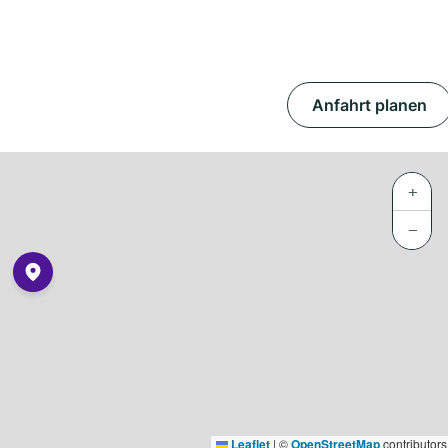
Anfahrt planen
+
−
Leaflet
|
©
OpenStreetMap
contributors