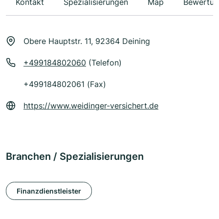
Kontakt
Spezialisierungen
Map
Bewertun
Obere Hauptstr. 11, 92364 Deining
+499184802060
(Telefon)
+499184802061 (Fax)
https://www.weidinger-versichert.de
Branchen / Spezialisierungen
Finanzdienstleister