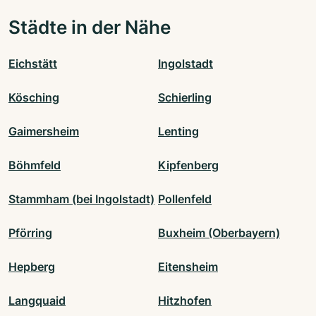
Städte in der Nähe
Eichstätt
Ingolstadt
Kösching
Schierling
Gaimersheim
Lenting
Böhmfeld
Kipfenberg
Stammham (bei Ingolstadt)
Pollenfeld
Pförring
Buxheim (Oberbayern)
Hepberg
Eitensheim
Langquaid
Hitzhofen