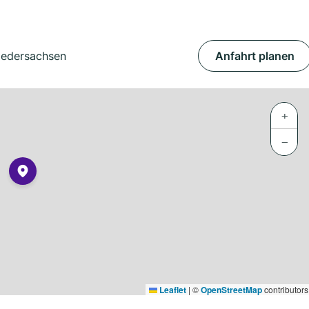
iedersachsen
Anfahrt planen
+
−
Leaflet
|
©
OpenStreetMap
contributors