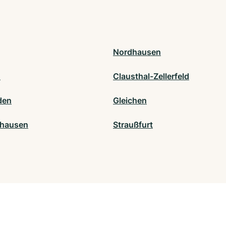
Nordhausen
n
Clausthal-Zellerfeld
den
Gleichen
shausen
Straußfurt