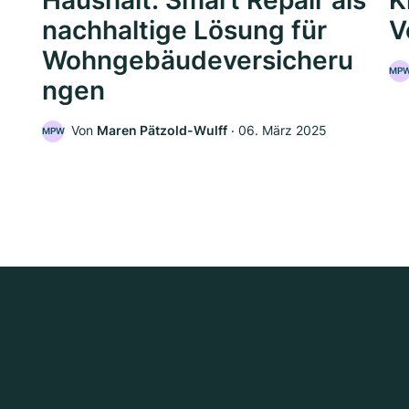
Haushalt: Smart Repair als
K
nachhaltige Lösung für
V
Wohngebäudeversicheru
MP
ngen
5
Von
Maren Pätzold-Wulff
‧
06. März 2025
MPW