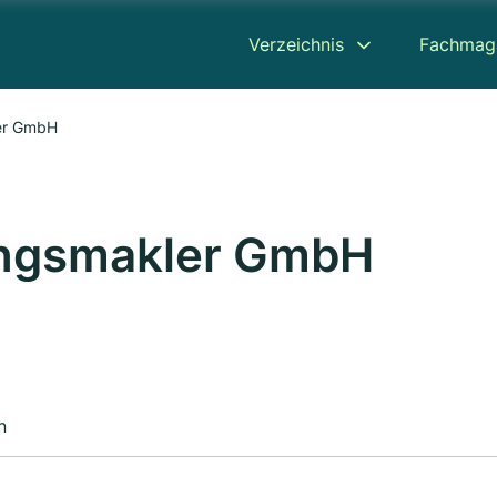
Verzeichnis
Fachmag
er GmbH
ungsmakler GmbH
n