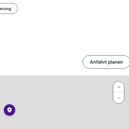
erung
Anfahrt planen
+
−