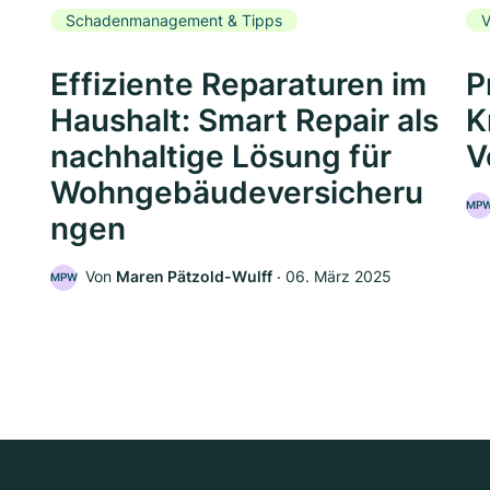
Schadenmanagement & Tipps
V
Effiziente Reparaturen im
P
Haushalt: Smart Repair als
K
nachhaltige Lösung für
V
Wohngebäudeversicheru
MP
ngen
5
Von
Maren Pätzold-Wulff
‧
06. März 2025
MPW