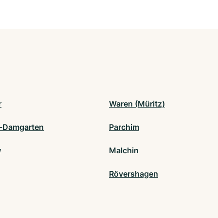
r
Waren (Müritz)
z-Damgarten
Parchim
w
Malchin
Rövershagen