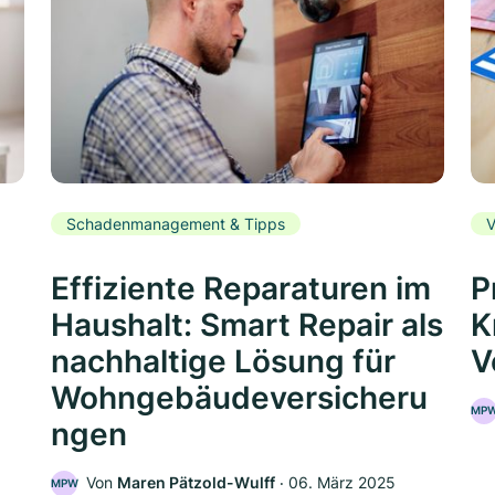
Schadenmanagement & Tipps
V
Effiziente Reparaturen im
P
Haushalt: Smart Repair als
K
nachhaltige Lösung für
V
Wohngebäudeversicheru
MP
ngen
5
Von
Maren Pätzold-Wulff
‧
06. März 2025
MPW