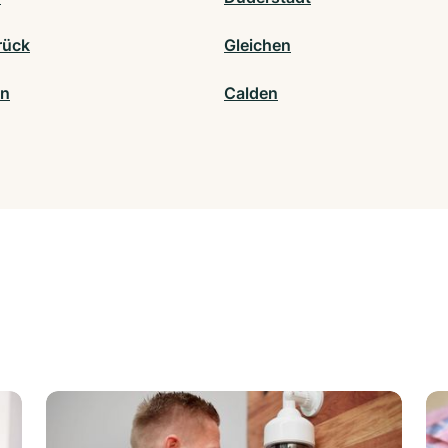
rück
Gleichen
en
Calden