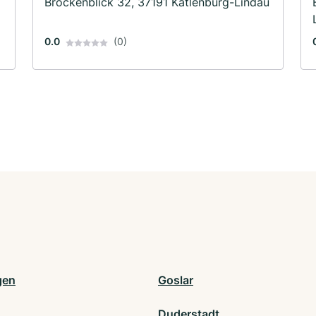
Brockenblick 32, 37191 Katlenburg-Lindau
0.0
(0)
gen
Goslar
n
Duderstadt