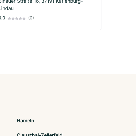
Binauer Straße 16, 37191 Katlenburg-
Lindau
0.0
(0)
Hameln
Clausthal-Zellerfeld