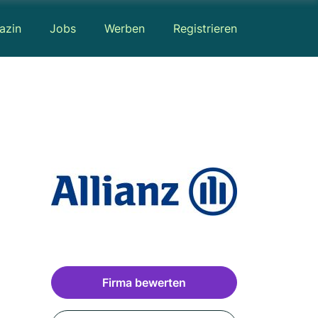
azin
Jobs
Werben
Registrieren
Firma bewerten