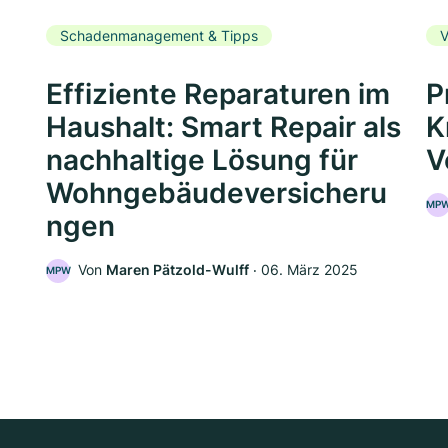
Schadenmanagement & Tipps
V
Effiziente Reparaturen im
P
Haushalt: Smart Repair als
K
nachhaltige Lösung für
V
Wohngebäudeversicheru
MP
ngen
5
Von
Maren Pätzold-Wulff
‧
06. März 2025
MPW