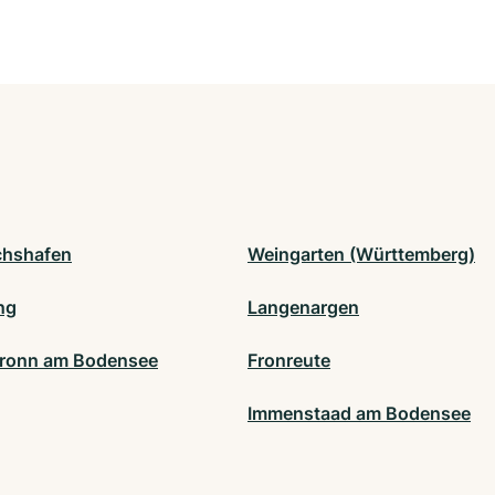
ichshafen
Weingarten (Württemberg)
ng
Langenargen
ronn am Bodensee
Fronreute
Immenstaad am Bodensee