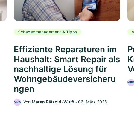
Schadenmanagement & Tipps
V
Effiziente Reparaturen im
P
Haushalt: Smart Repair als
K
nachhaltige Lösung für
V
Wohngebäudeversicheru
MP
ngen
5
Von
Maren Pätzold-Wulff
‧
06. März 2025
MPW