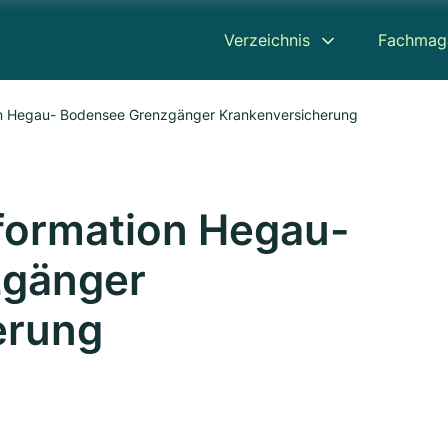
Verzeichnis
Fachmag
n Hegau- Bodensee Grenzgänger Krankenversicherung
formation Hegau-
zgänger
erung