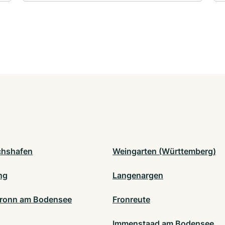
ichshafen
Weingarten (Württemberg)
ng
Langenargen
ronn am Bodensee
Fronreute
Immenstaad am Bodensee