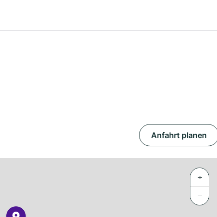
Anfahrt planen
+
−