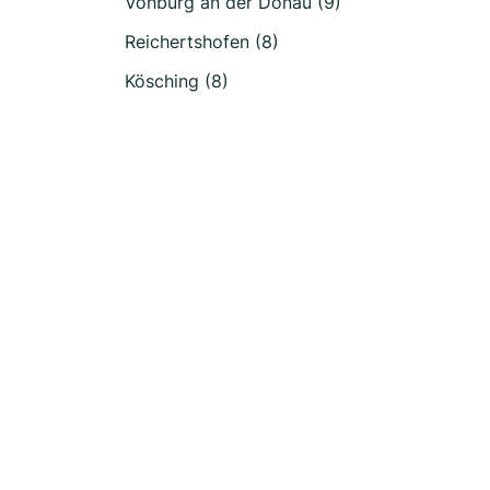
Vohburg an der Donau (9)
Reichertshofen (8)
Kösching (8)