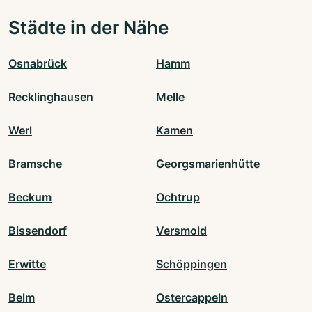
Städte in der Nähe
Osnabrück
Hamm
Recklinghausen
Melle
Werl
Kamen
Bramsche
Georgsmarienhütte
Beckum
Ochtrup
Bissendorf
Versmold
Erwitte
Schöppingen
Belm
Ostercappeln