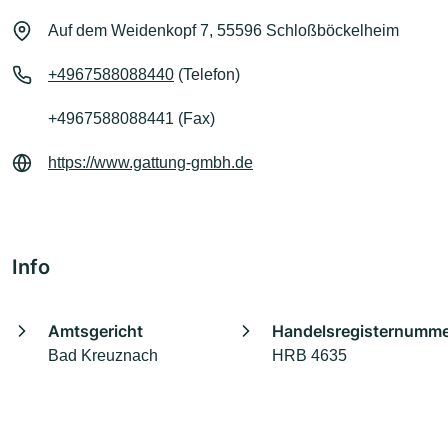
Auf dem Weidenkopf 7, 55596 Schloßböckelheim
+4967588088440
(Telefon)
+4967588088441 (Fax)
https://www.gattung-gmbh.de
Info
Amtsgericht
Handelsregisternumm
Bad Kreuznach
HRB 4635