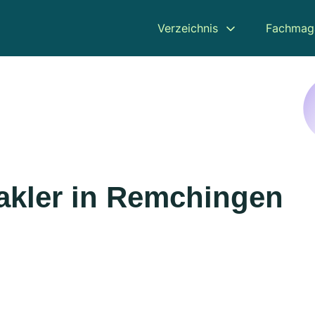
Verzeichnis
Fachmag
akler in Remchingen