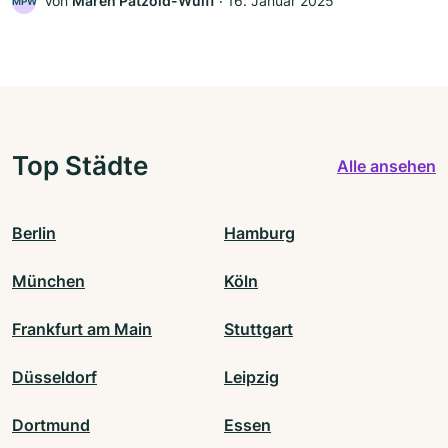
Von
Maren Pätzold-Wulff
‧
16. Januar 2025
MPW
Top Städte
Alle ansehen
Berlin
Hamburg
München
Köln
Frankfurt am Main
Stuttgart
Düsseldorf
Leipzig
Dortmund
Essen