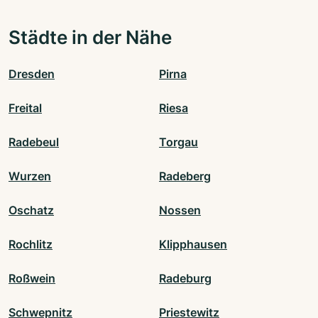
Städte in der Nähe
Dresden
Pirna
Freital
Riesa
Radebeul
Torgau
Wurzen
Radeberg
Oschatz
Nossen
Rochlitz
Klipphausen
Roßwein
Radeburg
Schwepnitz
Priestewitz