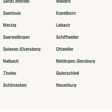
Sankt Wendel
Wadern
Saarlouis
Eppelborn
Merzig
Lebach
Saarwellingen
Schiffweiler
Spiesen-Elversberg
Ottweiler
Nalbach
Rehlingen-Siersburg
Tholey
Quierschied
Schönecken
Neuerburg