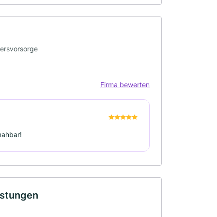
tersvorsorge
Firma bewerten
nahbar!
istungen