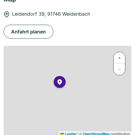
Leidendorf 39, 91746 Weidenbach
Anfahrt planen
+
−
Leaflet
|
©
OpenStreetMap
contributors