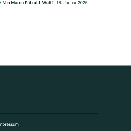
Von
Maren Pätzold-Wulff
‧
16. Januar 2025
W
mpressum