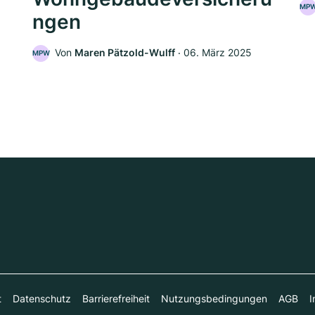
MP
ngen
5
Von
Maren Pätzold-Wulff
‧
06. März 2025
MPW
t
Datenschutz
Barrierefreiheit
Nutzungsbedingungen
AGB
I