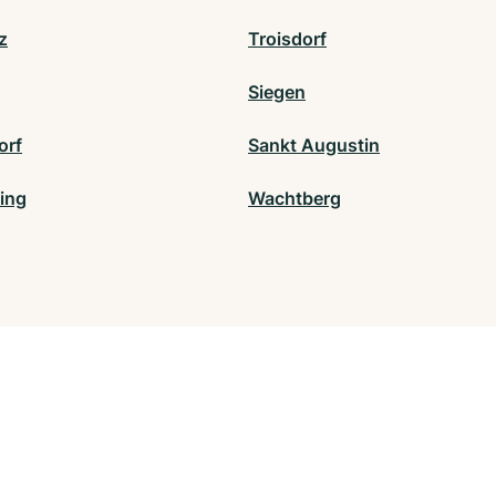
z
Troisdorf
Siegen
orf
Sankt Augustin
ing
Wachtberg