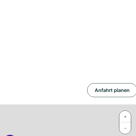
Anfahrt planen
+
−