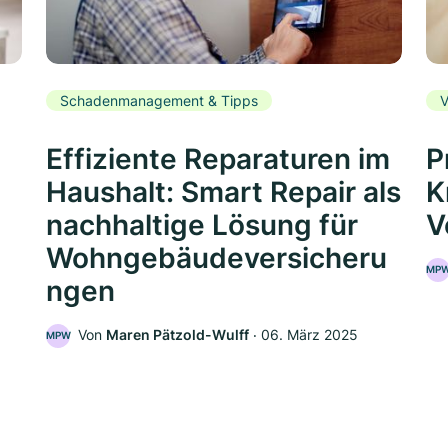
Schadenmanagement & Tipps
V
Effiziente Reparaturen im
P
Haushalt: Smart Repair als
K
nachhaltige Lösung für
V
Wohngebäudeversicheru
MP
ngen
5
Von
Maren Pätzold-Wulff
‧
06. März 2025
MPW