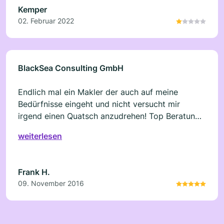
Kemper
02. Februar 2022
BlackSea Consulting GmbH
Endlich mal ein Makler der auch auf meine
Bedürfnisse eingeht und nicht versucht mir
irgend einen Quatsch anzudrehen! Top Beratung,
top Typ. Bei Herr Karadeniz ist man in guten
weiterlesen
Händen.
Frank H.
09. November 2016