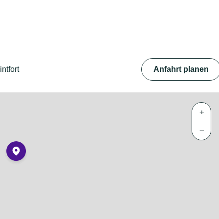
ntfort
Anfahrt planen
+
−