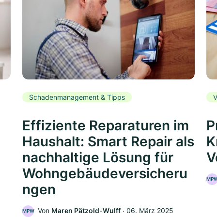
Schadenmanagement & Tipps
V
Effiziente Reparaturen im
P
Haushalt: Smart Repair als
K
nachhaltige Lösung für
V
Wohngebäudeversicheru
MP
ngen
5
Von
Maren Pätzold-Wulff
‧
06. März 2025
MPW