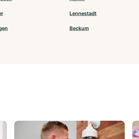
er
Lennestadt
gen
Beckum