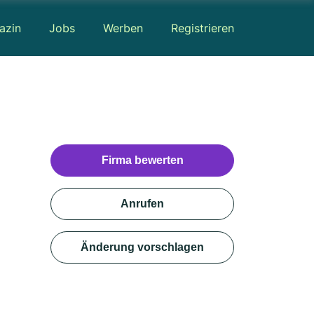
azin
Jobs
Werben
Registrieren
Firma bewerten
Anrufen
Änderung vorschlagen