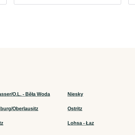
sser/O.L. - Běła Woda
Niesky
burg/Oberlausitz
Ostritz
tz
Lohsa - Łaz