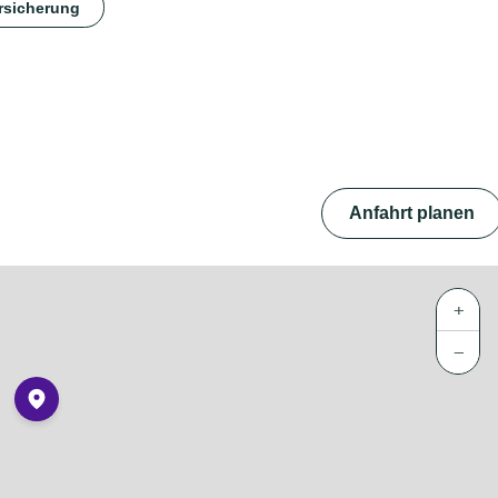
rsicherung
Anfahrt planen
+
−