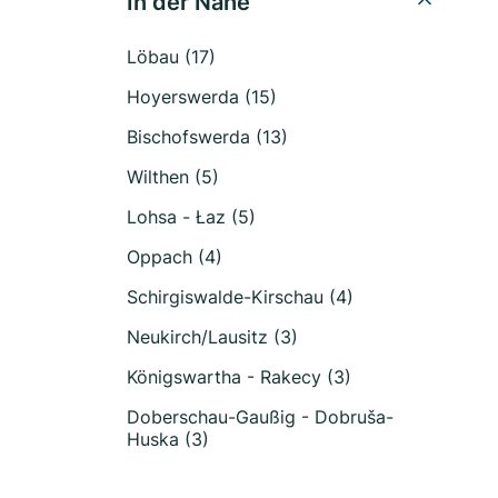
In der Nähe
Löbau (17)
Hoyerswerda (15)
Bischofswerda (13)
Wilthen (5)
Lohsa - Łaz (5)
Oppach (4)
Schirgiswalde-Kirschau (4)
Neukirch/Lausitz (3)
Königswartha - Rakecy (3)
Doberschau-Gaußig - Dobruša-
Huska (3)