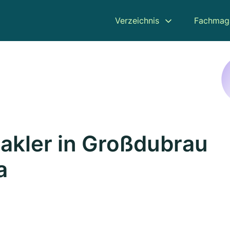
Verzeichnis
Fachmag
akler in Großdubrau
a