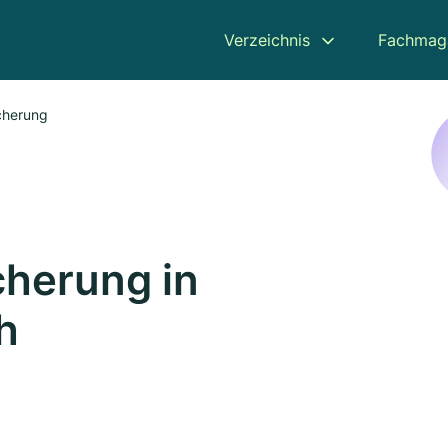
Verzeichnis
Fachmag
icherung
cherung in
h