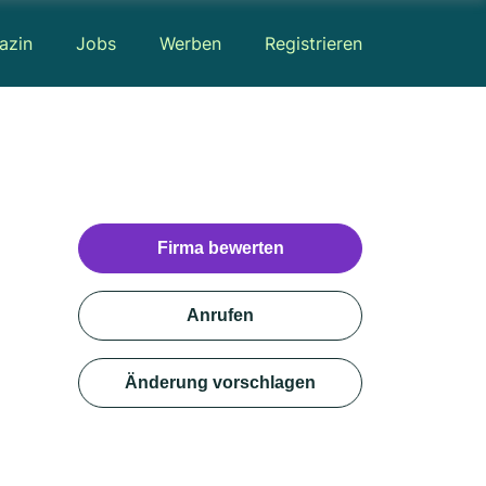
azin
Jobs
Werben
Registrieren
Firma bewerten
Anrufen
Änderung vorschlagen