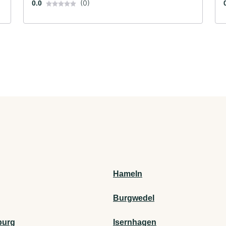
(0)
0.0
Hameln
Burgwedel
burg
Isernhagen