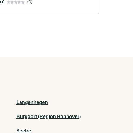
(0)
0.0
Langenhagen
Burgdorf (Region Hannover)
Seelze