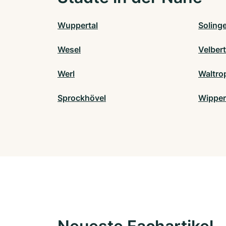
Wuppertal
Soling
Wesel
Velbert
Werl
Waltro
Sprockhövel
Wipper