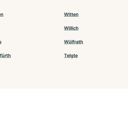
en
Witten
Willich
p
Wülfrath
fürth
Telgte