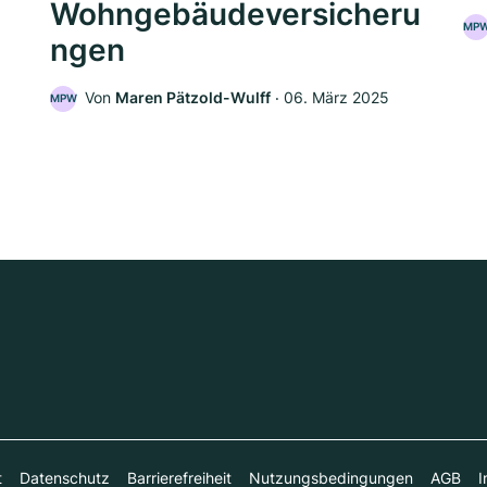
Wohngebäudeversicheru
MP
ngen
5
Von
Maren Pätzold-Wulff
‧
06. März 2025
MPW
t
Datenschutz
Barrierefreiheit
Nutzungsbedingungen
AGB
I