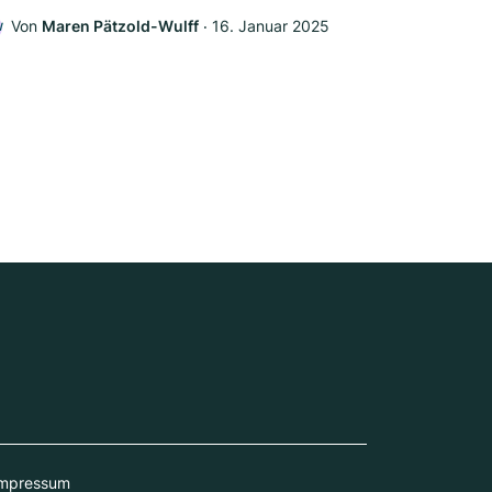
Von
Maren Pätzold-Wulff
‧
16. Januar 2025
W
mpressum