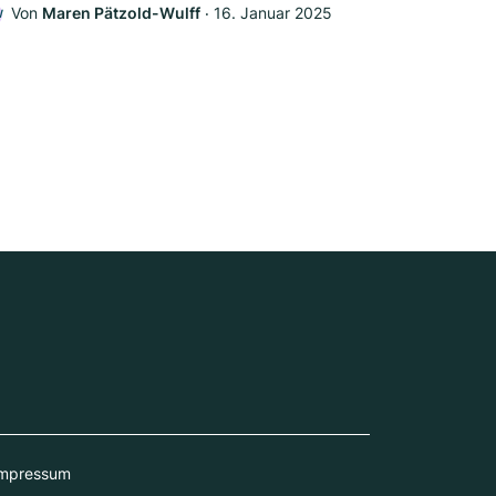
Von
Maren Pätzold-Wulff
‧
16. Januar 2025
W
mpressum