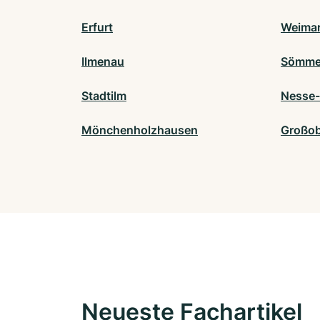
Erfurt
Weima
Ilmenau
Sömme
Stadtilm
Nesse-
Mönchenholzhausen
Großob
Neueste Fachartikel