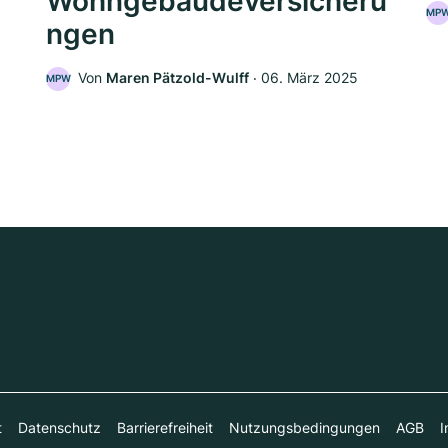
Wohngebäudeversicheru
MP
ngen
5
Von
Maren Pätzold-Wulff
‧
06. März 2025
MPW
t
Datenschutz
Barrierefreiheit
Nutzungsbedingungen
AGB
I