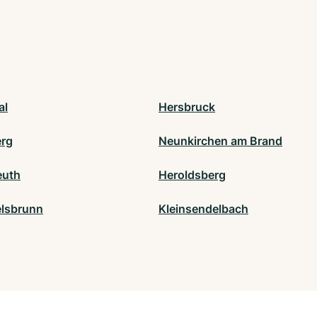
al
Hersbruck
rg
Neunkirchen am Brand
euth
Heroldsberg
lsbrunn
Kleinsendelbach