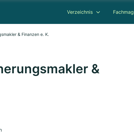
Verzeichnis
Fachmag
gsmakler & Finanzen e. K.
herungsmakler &
n