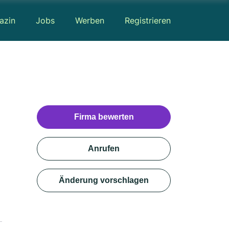
azin
Jobs
Werben
Registrieren
Firma bewerten
Anrufen
Änderung vorschlagen