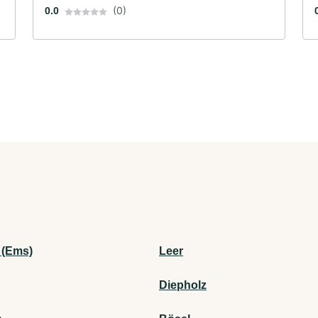
(0)
0.0
 (Ems)
Leer
Diepholz