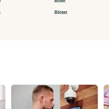
e
Bösel
n
Börger