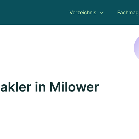
Verzeichnis
Fachmag
kler in Milower