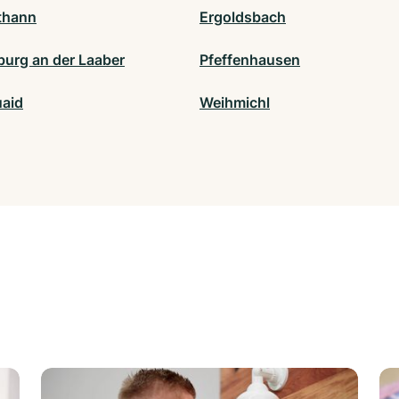
thann
Ergoldsbach
burg an der Laaber
Pfeffenhausen
aid
Weihmichl