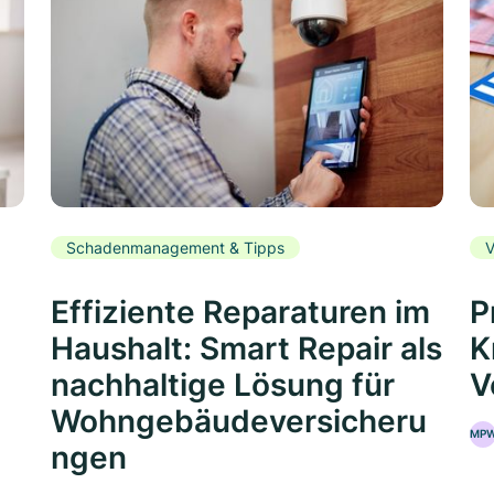
Schadenmanagement & Tipps
V
Effiziente Reparaturen im
P
Haushalt: Smart Repair als
K
nachhaltige Lösung für
V
Wohngebäudeversicheru
MP
ngen
5