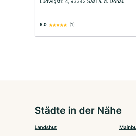
Ludwigstr. 4, 93342 Saal a. d. Donau
5.0
(1)
Städte in der Nähe
Landshut
Mainb