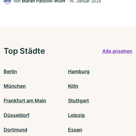
Von
Maren Pätzold-Wulff
‧
16. Januar 2025
MPW
Top Städte
Alle ansehen
Berlin
Hamburg
München
Köln
Frankfurt am Main
Stuttgart
Düsseldorf
Leipzig
Dortmund
Essen